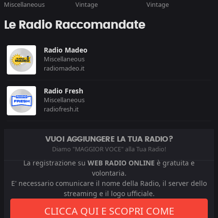
Miscellaneous
Vintage
Vintage
Le Radio Raccomandate
Radio Madeo
Miscellaneous
radiomadeo.it
Radio Fresh
Miscellaneous
radiofresh.it
VUOI AGGIUNGERE LA TUA RADIO?
Diamo "MAGGIOR VOCE" alla Tua Radio!
La registrazione su
WEB RADIO ONLINE
è gratuita e
volontaria.
E' necessario comunicare il nome della Radio, il server dello
streaming e il logo ufficiale.
CLICCA QUI E SCOPRI COME