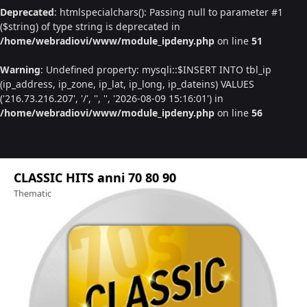
Deprecated
: htmlspecialchars(): Passing null to parameter #1
($string) of type string is deprecated in
/home/webradiovi/www/module_ipdeny.php
on line
51
Warning
: Undefined property: mysqli::$INSERT INTO tbl_ip
(ip_address, ip_zone, ip_lat, ip_long, ip_dateins) VALUES
('216.73.216.207', '/', '', '', '2026-08-09 15:16:01') in
/home/webradiovi/www/module_ipdeny.php
on line
56
Radio Kiss Kiss
Miscellaneous