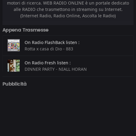
motori di ricerca. WEB RADIO ONLINE è un portale dedicato
alle RADIO che trasmettono in streaming su Internet.
(Internet Radio, Radio Online, Ascolta le Radio)
Appena Trasmesse
On Radio FlashBack listen :
Rotta x casa di Dio - 883
On Radio Fresh listen :
DINNER PARTY - NIALL HORAN
On Radio Kiss Kiss listen :
Pubblicità
I FOLLOW RIVERS - LYKKE LI
On Radio On The Beat listen :
I Love You Babe - BABYFACE