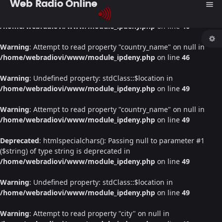
Web Radio Online
menu
Warning
: Undefined property: stdClass::$location in
/home/webradiovi/www/module_ipdeny.php
on line
46
Warning
: Attempt to read property "country_name" on null in
/home/webradiovi/www/module_ipdeny.php
on line
46
Warning
: Undefined property: stdClass::$location in
/home/webradiovi/www/module_ipdeny.php
on line
49
Warning
: Attempt to read property "country_name" on null in
/home/webradiovi/www/module_ipdeny.php
on line
49
Deprecated
: htmlspecialchars(): Passing null to parameter #1
($string) of type string is deprecated in
/home/webradiovi/www/module_ipdeny.php
on line
49
Warning
: Undefined property: stdClass::$location in
/home/webradiovi/www/module_ipdeny.php
on line
49
Warning
: Attempt to read property "city" on null in