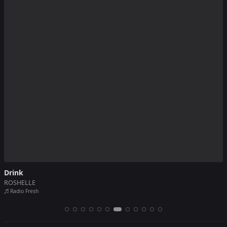
I'm Your Sacrifice
OZARK HENRY
Radio Kiss Kiss