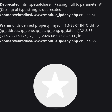
Deprecated
: htmlspecialchars(): Passing null to parameter #1
($string) of type string is deprecated in
/home/webradiovi/www/module_ipdeny.php
on line
51
Warning
: Undefined property: mysqli::$INSERT INTO tbl_ip
(ip_address, ip_zone, ip_lat, ip_long, ip_dateins) VALUES
('216.73.216.125', '/', '', '', '2026-08-07 08:43:11') in
/home/webradiovi/www/module_ipdeny.php
on line
56