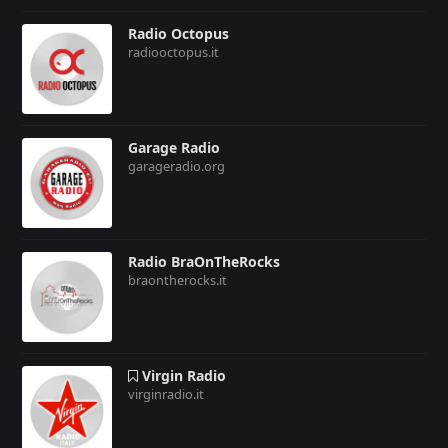
Radio Octopus
radiooctopus.it
Garage Radio
garageradio.org
Radio BraOnTheRocks
braontherocks.it
Virgin Radio
virginradio.it