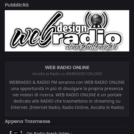
Pubblicità
WEB RADIO ONLINE
Ascolta la Radio su WEBRADIO ONLINE!
WEBRADIO & RADIO FM avranno con WEB RADIO ONLINE
una opportunità in più di divulgare la propria presenza
nei motori di ricerca. WEB RADIO ONLINE è un portale
dedicato alle RADIO che trasmettono in streaming su
Internet. (Internet Radio, Radio Online, Ascolta le Radio)
Appena Trasmesse
On Radio Fresh listen :