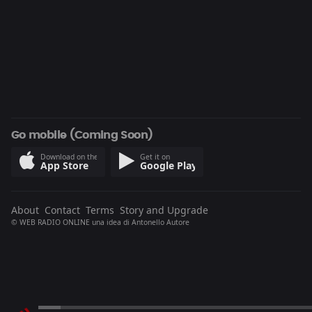
Go mobile (Coming Soon)
Download on the
Get it on
App Store
Google Play
About
Contact
Terms
Story and Upgrade
© WEB RADIO ONLINE una idea di
Antonello Autore