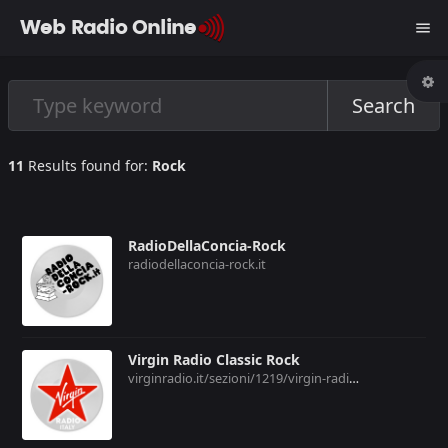
Web Radio Online
menu
Search
11
Results found for:
Rock
RadioDellaConcia-Rock
radiodellaconcia-rock.it
Virgin Radio Classic Rock
virginradio.it/sezioni/1219/virgin-radio-rock-classic