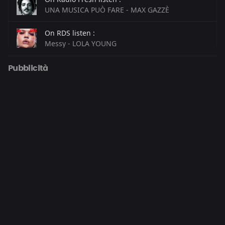
UNA MUSICA PUÒ FARE - MAX GAZZÈ
On RDS listen :
Messy - LOLA YOUNG
On Radio Lucrethia listen :
Pubblicità
Zombie - ADAM & AMY
On Radio Madeo listen :
Spiagge - RENATO ZERO