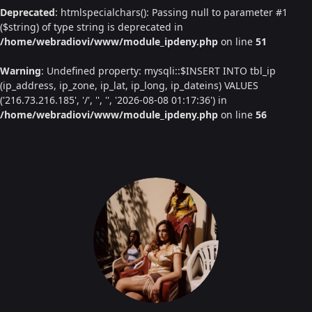
Deprecated
: htmlspecialchars(): Passing null to parameter #1
($string) of type string is deprecated in
/home/webradiovi/www/module_ipdeny.php
on line
51
Warning
: Undefined property: mysqli::$INSERT INTO tbl_ip
(ip_address, ip_zone, ip_lat, ip_long, ip_dateins) VALUES
('216.73.216.185', '/', '', '', '2026-08-08 01:17:36') in
/home/webradiovi/www/module_ipdeny.php
on line
56