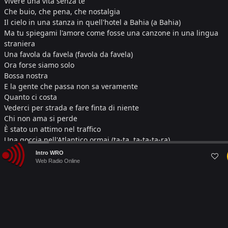
Vivere una vita senza te
Che buio, che pena, che nostalgia
Il cielo in una stanza in quell'hotel a Bahia (a Bahia)
Ma tu spiegami l'amore come fosse una canzone in una lingua
straniera
Una favola da favela (favola da favela)
Ora forse siamo solo
Bossa nostra
E la gente che passa non sa veramente
Quanto ci costa
Vederci per strada e fare finta di niente
Chi non ama si perde
È stato un attimo nel traffico
Una goccia nell'Atlantico ormai (ta-ta, ta-ta-ta-ra)
È da tanto che mischio la cachaça con il bianco
Audio
Intro WRO
Vorrei ballare, ma tu sei stanco
Player
Web Radio Online
Vivere una vita insieme a me
Immagina com'è la voglia, la pazzia
Tu vivi in una casa di cliché
E non la sento mia
Ma tu spiegami l'amore come fosse una canzone in una lingua
straniera