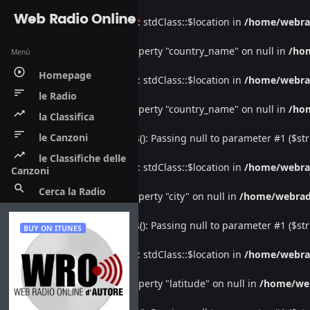
Web Radio Online
Warning
: Undefined property: stdClass::$location in
/home/webra
Warning
: Attempt to read property "country_name" on null in
/ho
Menù
play_circle_outline
Homepage
Warning
: Undefined property: stdClass::$location in
/home/webra
sort
le Radio
Warning
: Attempt to read property "country_name" on null in
/ho
trending_up
la Classifica
sort
le Canzoni
Deprecated
: htmlspecialchars(): Passing null to parameter #1 ($str
trending_up
le Classifiche delle
Warning
: Undefined property: stdClass::$location in
/home/webra
Canzoni
search
Cerca la Radio
Warning
: Attempt to read property "city" on null in
/home/webrad
Deprecated
: htmlspecialchars(): Passing null to parameter #1 ($str
BUY ON ITUNES
Warning
: Undefined property: stdClass::$location in
/home/webra
Warning
: Attempt to read property "latitude" on null in
/home/we