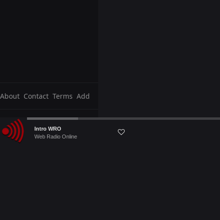
About
Contact
Terms
Add
Audio
Intro WRO
Player
Web Radio Online