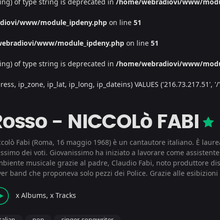
ing) of type string is deprecated in
/home/webradiovi/www/modu
diovi/www/module_ipdeny.php
on line
51
ebradiovi/www/module_ipdeny.php
on line
51
ing) of type string is deprecated in
/home/webradiovi/www/modu
, ip_zone, ip_lat, ip_long, ip_dateins) VALUES ('216.73.217.51', '/', '
Rosso - NICCOLò FABI
colò Fabi (Roma, 16 maggio 1968) è un cantautore italiano. È laureat
simo dei voti. Giovanissimo ha iniziato a lavorare come assistente 
mbiente musicale grazie al padre, Claudio Fabi, noto produttore disc
er band che proponeva solo pezzi dei Police. Grazie alle esibizioni 
x Albums, x Tracks
italian
pop
singer-songwriter