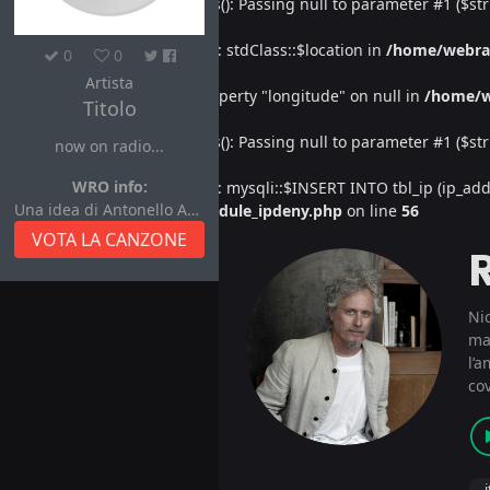
Deprecated
: htmlspecialchars(): Passing null to parameter #1 ($str
Warning
: Undefined property: stdClass::$location in
/home/webra
0
0
Artista
Warning
: Attempt to read property "longitude" on null in
/home/w
Titolo
Deprecated
: htmlspecialchars(): Passing null to parameter #1 ($str
now on radio...
WRO info:
Warning
: Undefined property: mysqli::$INSERT INTO tbl_ip (ip_address
Una idea di Antonello Autore
/home/webradiovi/www/module_ipdeny.php
on line
56
VOTA LA CANZONE
Nic
mas
l’a
cov