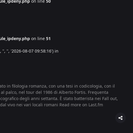
le_ipdeny.php
on line
50
le_ipdeny.php
on line
51
', '', '2026-08-07 09:58:16') in
o in filologia romanza, con una tesi in codicologia, con il
al palco, nel tour del 1986 di Alberto Fortis. Frequenta
ografico degli anni settanta. È stato batterista nei Fall out,
dal vivo nei vari locali romani
Read more on Last.fm