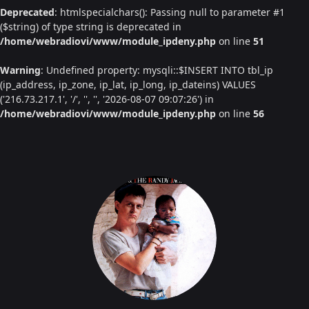
Deprecated
: htmlspecialchars(): Passing null to parameter #1
($string) of type string is deprecated in
/home/webradiovi/www/module_ipdeny.php
on line
51
Warning
: Undefined property: mysqli::$INSERT INTO tbl_ip
(ip_address, ip_zone, ip_lat, ip_long, ip_dateins) VALUES
('216.73.217.1', '/', '', '', '2026-08-07 09:07:26') in
/home/webradiovi/www/module_ipdeny.php
on line
56