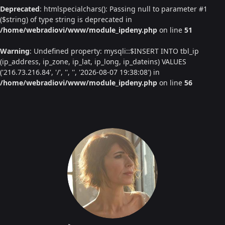
Deprecated
: htmlspecialchars(): Passing null to parameter #1
($string) of type string is deprecated in
/home/webradiovi/www/module_ipdeny.php
on line
51
Warning
: Undefined property: mysqli::$INSERT INTO tbl_ip
(ip_address, ip_zone, ip_lat, ip_long, ip_dateins) VALUES
('216.73.216.84', '/', '', '', '2026-08-07 19:38:08') in
/home/webradiovi/www/module_ipdeny.php
on line
56