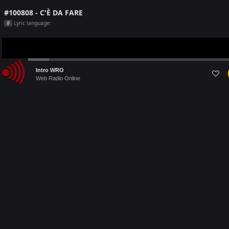
#100808 - C'È DA FARE
Lyric language:
#
Audio
Intro WRO
Player
Web Radio Online
Last 5 Radio Played on [this month]