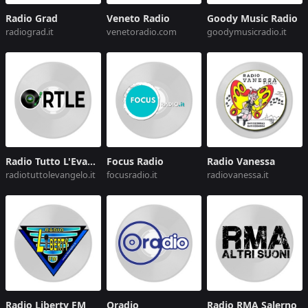
Radio Grad
Veneto Radio
Goody Music Radio
radiograd.it
venetoradio.com
goodymusicradio.it
Radio Tutto L'Evangelo
Focus Radio
Radio Vanessa
radiotuttolevangelo.it
focusradio.it
radiovanessa.it
Radio Liberty FM
Oradio
Radio RMA Salerno