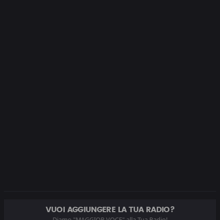
VUOI AGGIUNGERE LA TUA RADIO?
Diamo "MAGGIOR VOCE" alla Tua Radio!