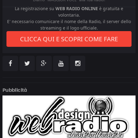
La registrazione su
WEB RADIO ONLINE
è gratuita e
volontaria.
E' necessario comunicare il nome della Radio, il server dello
streaming e il logo ufficiale.
CLICCA QUI E SCOPRI COME FARE
Pubblicità