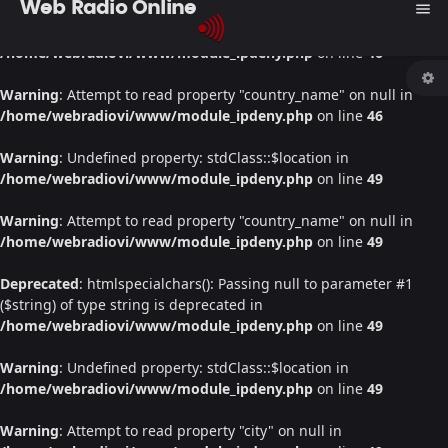
Web Radio Online
menu
Warning
: Undefined property: stdClass::$location in
/home/webradiovi/www/module_ipdeny.php
on line
46
Warning
: Attempt to read property "country_name" on null in
/home/webradiovi/www/module_ipdeny.php
on line
46
Warning
: Undefined property: stdClass::$location in
/home/webradiovi/www/module_ipdeny.php
on line
49
Warning
: Attempt to read property "country_name" on null in
/home/webradiovi/www/module_ipdeny.php
on line
49
Deprecated
: htmlspecialchars(): Passing null to parameter #1
($string) of type string is deprecated in
/home/webradiovi/www/module_ipdeny.php
on line
49
Warning
: Undefined property: stdClass::$location in
/home/webradiovi/www/module_ipdeny.php
on line
49
Warning
: Attempt to read property "city" on null in