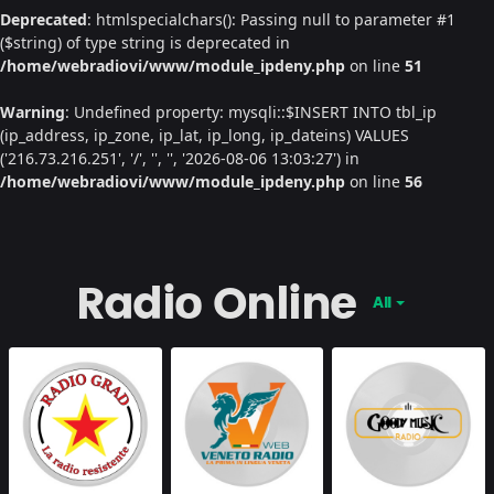
Deprecated
: htmlspecialchars(): Passing null to parameter #1
($string) of type string is deprecated in
/home/webradiovi/www/module_ipdeny.php
on line
51
Warning
: Undefined property: mysqli::$INSERT INTO tbl_ip
(ip_address, ip_zone, ip_lat, ip_long, ip_dateins) VALUES
('216.73.216.251', '/', '', '', '2026-08-06 13:03:27') in
/home/webradiovi/www/module_ipdeny.php
on line
56
Radio Online
All