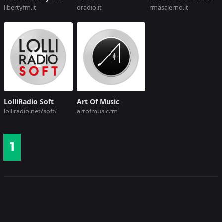
libertyfm.it
oradio.it
rmasalerno.it
LolliRadio Soft
Art Of Music
lolliradio.net/soft/
artofmusic.fm
1