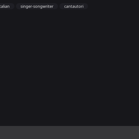
italian
singer-songwriter
cantautori