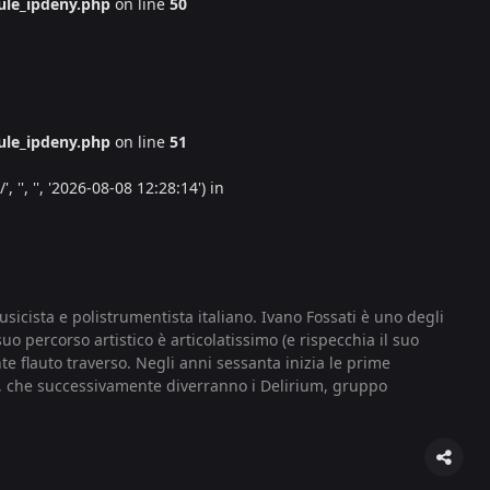
le_ipdeny.php
on line
50
le_ipdeny.php
on line
51
'', '', '2026-08-08 12:28:14') in
icista e polistrumentista italiano. Ivano Fossati è uno degli
suo percorso artistico è articolatissimo (e rispecchia il suo
e flauto traverso. Negli anni sessanta inizia le prime
i, che successivamente diverranno i Delirium, gruppo