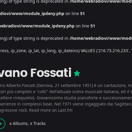
ing) of type string is deprecated in
/home/webradiovi/www/modu
diovi/www/module_ipdeny.php
on line
51
ebradiovi/www/module_ipdeny.php
on line
51
ing) of type string is deprecated in
/home/webradiovi/www/modu
, ip_zone, ip_lat, ip_long, ip_dateins) VALUES ('216.73.216.233', '/', 
Ivano Fossati
ano Alberto Fossati (Genova, 21 settembre 1951) è un cantautore, mus
ori più completi e "colti" dell'attuale scena musicale italiana, ed il 
attere irrequieto). Giovanissimo studia pianoforte e successivament
perienze in complessi beat. Nel 1971 viene ingaggiato dai Sagittar
ogressive rock.
Read more on Last.fm
x Albums, x Tracks