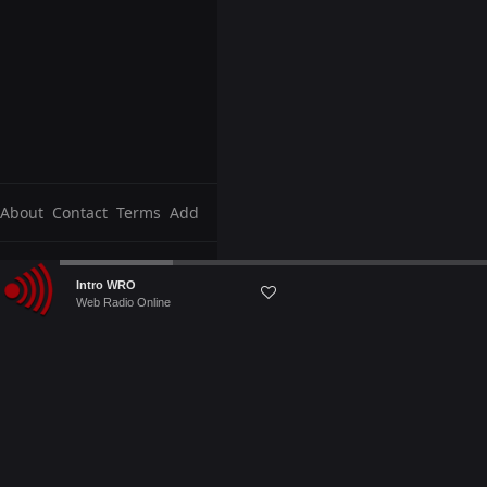
About
Contact
Terms
Add
Audio
Intro WRO
Player
Web Radio Online