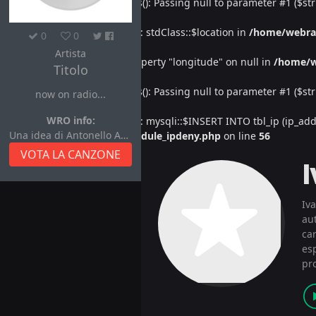
Deprecated
: htmlspecialchars(): Passing null to parameter #1 ($str
Warning
: Undefined property: stdClass::$location in
/home/webra
0
0
Artista
Warning
: Attempt to read property "longitude" on null in
/home/w
Titolo
Deprecated
: htmlspecialchars(): Passing null to parameter #1 ($str
now on radio...
WRO info:
Warning
: Undefined property: mysqli::$INSERT INTO tbl_ip (ip_address
Una idea di Antonello Autore
/home/webradiovi/www/module_ipdeny.php
on line
56
VOTA LA CANZONE
Iv
aut
car
es
pr