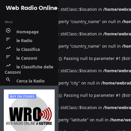
Web Radio Online
Warning
: Undefined property: stdClass::$location in
/home/webra
Warning
: Attempt to read property "country_name" on null in
/ho
Menù
play_circle_outline
Homepage
Warning
: Undefined property: stdClass::$location in
/home/webra
sort
le Radio
Warning
: Attempt to read property "country_name" on null in
/ho
trending_up
la Classifica
sort
le Canzoni
Deprecated
: htmlspecialchars(): Passing null to parameter #1 ($str
trending_up
le Classifiche delle
Warning
: Undefined property: stdClass::$location in
/home/webra
Canzoni
search
Cerca la Radio
Warning
: Attempt to read property "city" on null in
/home/webrad
Deprecated
: htmlspecialchars(): Passing null to parameter #1 ($str
BUY ON ITUNES
Warning
: Undefined property: stdClass::$location in
/home/webra
Warning
: Attempt to read property "latitude" on null in
/home/we