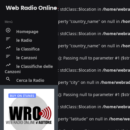
Web Radio Online
Warning
: Undefined property: stdClass::$location in
/home/webra
Warning
: Attempt to read property "country_name" on null in
/ho
Menù
play_circle_outline
Homepage
Warning
: Undefined property: stdClass::$location in
/home/webra
sort
le Radio
Warning
: Attempt to read property "country_name" on null in
/ho
trending_up
la Classifica
sort
le Canzoni
Deprecated
: htmlspecialchars(): Passing null to parameter #1 ($str
trending_up
le Classifiche delle
Warning
: Undefined property: stdClass::$location in
/home/webra
Canzoni
search
Cerca la Radio
Warning
: Attempt to read property "city" on null in
/home/webrad
Deprecated
: htmlspecialchars(): Passing null to parameter #1 ($str
BUY ON ITUNES
Warning
: Undefined property: stdClass::$location in
/home/webra
Warning
: Attempt to read property "latitude" on null in
/home/we