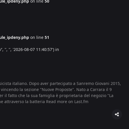
le_ipdeny.php
on line
50
le_ipdeny.php
on line
51
'', '', '2026-08-07 11:40:57') in
icista italiano. Dopo aver partecipato a Sanremo Giovani 2015,
 vincendo la sezione "Nuove Proposte". Nato a Carrara il 9
 il fatto che la sua famiglia è proprietaria del negozio "La
e attraverso la batteria
Read more on Last.fm