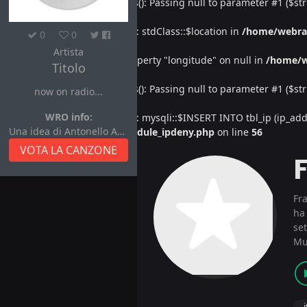
Deprecated
: htmlspecialchars(): Passing null to parameter #1 ($str
Warning
: Undefined property: stdClass::$location in
/home/webra
0
0
Artista
Warning
: Attempt to read property "longitude" on null in
/home/w
Titolo
Deprecated
: htmlspecialchars(): Passing null to parameter #1 ($str
now on radio...
WRO info:
Warning
: Undefined property: mysqli::$INSERT INTO tbl_ip (ip_address
Una idea di Antonello Autore
/home/webradiovi/www/module_ipdeny.php
on line
56
VOTA LA CANZONE
Fr
ha
set
Mu