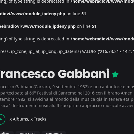
ing) of type string is deprecated in
/home/webradiovi/www/modu
diovi/www/module_ipdeny.php
on line
51
ebradiovi/www/module_ipdeny.php
on line
51
ing) of type string is deprecated in
/home/webradiovi/www/modu
, ip_zone, ip_lat, ip_long, ip_dateins) VALUES ('216.73.217.142', '/', 
Francesco Gabbani
ancesco Gabbani (Carrara, 9 settembre 1982) è un cantautore e mus
 partecipato al 66° Festival di Sanremo nel 2016 con il brano Amen,
tembre 1982, si avvicina al mondo della musica già in tenera età per
sica" di strumenti musicali. Il suo primo approccio musicale avvien
x Albums, x Tracks
italian
pop rock
sanremo