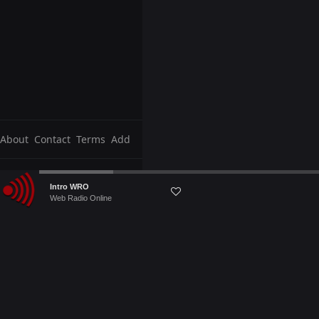
About
Contact
Terms
Add
Audio
Intro WRO
Player
Web Radio Online