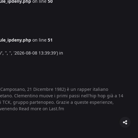
le_ipdeny.php
on line
50
le_ipdeny.php
on line
51
'', '', '2026-08-08 13:39:39') in
Camposano, 21 Dicembre 1982) è un rapper italiano
oletano. Clementino muove i primi passi nell'hip hop già a 14
ei TCK, gruppo partenopeo. Grazie a queste esperienze,
divenendo
Read more on Last.fm