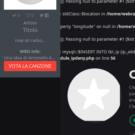
Deprecated
: htmlspecialchars(): Passing null to parameter #1 ($str
Warning
: Undefined property: stdClass::$location in
/home/webra
0
0
Artista
Warning
: Attempt to read property "longitude" on null in
/home/w
Titolo
Deprecated
: htmlspecialchars(): Passing null to parameter #1 ($str
now on radio...
WRO info:
Warning
: Undefined property: mysqli::$INSERT INTO tbl_ip (ip_address
Una idea di Antonello Autore
/home/webradiovi/www/module_ipdeny.php
on line
56
VOTA LA CANZONE
Cl
par
an
Cl