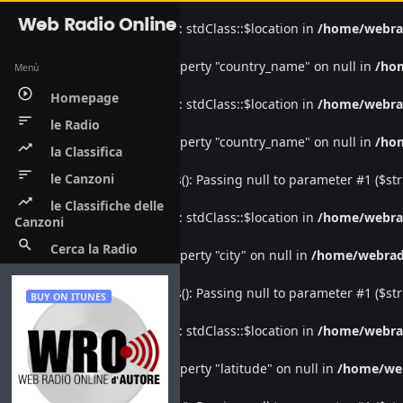
Web Radio Online
Warning
: Undefined property: stdClass::$location in
/home/webra
Warning
: Attempt to read property "country_name" on null in
/ho
Menù
play_circle_outline
Homepage
Warning
: Undefined property: stdClass::$location in
/home/webra
sort
le Radio
Warning
: Attempt to read property "country_name" on null in
/ho
trending_up
la Classifica
sort
le Canzoni
Deprecated
: htmlspecialchars(): Passing null to parameter #1 ($str
trending_up
le Classifiche delle
Warning
: Undefined property: stdClass::$location in
/home/webra
Canzoni
search
Cerca la Radio
Warning
: Attempt to read property "city" on null in
/home/webrad
Deprecated
: htmlspecialchars(): Passing null to parameter #1 ($str
BUY ON ITUNES
Warning
: Undefined property: stdClass::$location in
/home/webra
Warning
: Attempt to read property "latitude" on null in
/home/we