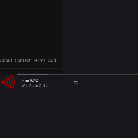
About
Contact
Terms
Add
Audio
Intro WRO
Player
Web Radio Online