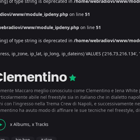
ing) of type string is deprecated in
/home/webradiovi/www/modu
diovi/www/module_ipdeny.php
on line
51
ebradiovi/www/module_ipdeny.php
on line
51
ing) of type string is deprecated in
/home/webradiovi/www/modu
, ip_zone, ip_lat, ip_long, ip_dateins) VALUES ('216.73.216.134', '/', 
Clementino
emente Maccaro meglio conosciuto come Clementino e Iena White (
ticolarmente abile nel freestyle sia in italiano che in dialetto nap
ni con l'ingresso nella Trema Crew di Napoli, e successivamente n
ementino ha avuto modo di affinare le sue tecniche nel freestyle, 
x Albums, x Tracks
rap
hip hop
italian