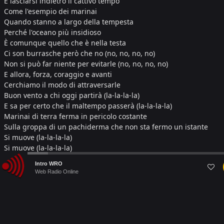
E lasciarsi indietro il cattivo tempo
Come l'esempio dei marinai
Quando stanno a largo della tempesta
Perché l'oceano più insidioso
È comunque quello che è nella testa
Ci son burrasche però che no (no, no, no, no)
Non si può far niente per evitarle (no, no, no, no)
E allora, forza, coraggio e avanti
Cerchiamo il modo di attraversarle
Buon vento a chi oggi partirà (la-la-la-la)
E sa per certo che il maltempo passerà (la-la-la-la)
Marinai di terra ferma in pericolo costante
Sulla groppa di un pachiderma che non sta fermo un istante
Si muove (la-la-la-la)
Si muove (la-la-la-la)
Si muove (la-la-la-la, la-la-la, la-la-la)
Audio
Intro WRO
(Alfa)
Player
Web Radio Online
Se le emozioni sono come onde
È naturale avere i saliscendi
Facciamo sogni grandi come navi
Ma poi arrugginiscono se stanno fermi (e allora)
Apro le vele, poi saluto il porto