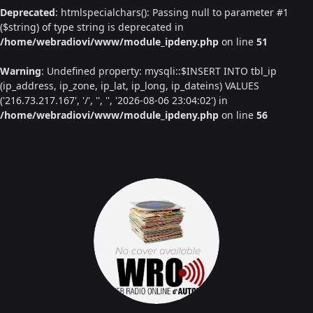
Deprecated
: htmlspecialchars(): Passing null to parameter #1
($string) of type string is deprecated in
/home/webradiovi/www/module_ipdeny.php
on line
51
Warning
: Undefined property: mysqli::$INSERT INTO tbl_ip
(ip_address, ip_zone, ip_lat, ip_long, ip_dateins) VALUES
('216.73.217.167', '/', '', '', '2026-08-06 23:04:02') in
/home/webradiovi/www/module_ipdeny.php
on line
56